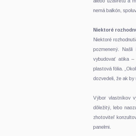
alebo uzavretú a m
nemá balkón, spoluv
Niektoré rozhodnu
Niektoré rozhodnutia
pozmenený. Našli 
vybudovať atika – 
plastová fólia. „Ok
dozvedeli, že ak by 
Výbor vlastníkov 
dôležitý, lebo naoz
zhotoviteľ konzult
panelmi.