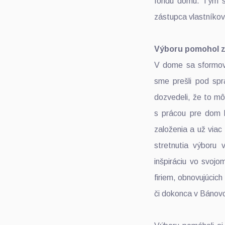
fondu domu. Tým sm
zástupca vlastníko
Výboru pomohol z
V dome sa sformova
sme prešli pod spr
dozvedeli, že to mô
s prácou pre dom 
založenia a už viac
stretnutia výboru
inšpiráciu vo svojo
firiem, obnovujúcich
či dokonca v Bánov