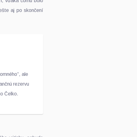
ch, vďaka čomu bolo
ešte aj po skončení
jomného“, ale
nančnú rezervu
io Čelko.