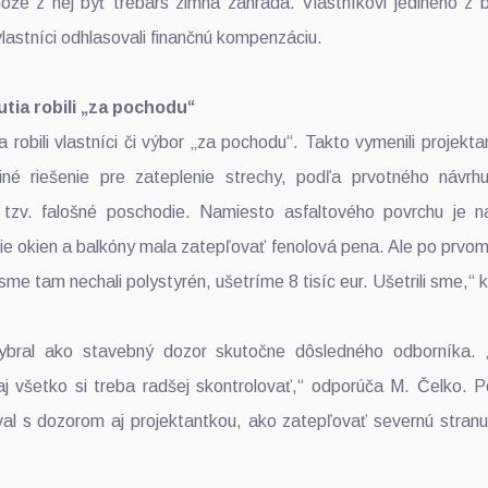
ôže z nej byť trebárs zimná záhrada. Vlastníkovi jediného z 
lastníci odhlasovali finančnú kompenzáciu.
tia robili „za pochodu“
 robili vlastníci či výbor „za pochodu“. Takto vymenili projekta
iné riešenie pre zateplenie strechy, podľa prvotného návr
tzv. falošné poschodie. Namiesto asfaltového povrchu je n
olie okien a balkóny mala zatepľovať fenolová pena. Ale po prvo
sme tam nechali polystyrén, ušetríme 8 tisíc eur. Ušetrili sme,“ 
vybral ako stavebný dozor skutočne dôsledného odborníka. 
aj všetko si treba radšej skontrolovať,“ odporúča M. Čelko. 
oval s dozorom aj projektantkou, ako zatepľovať severnú stran