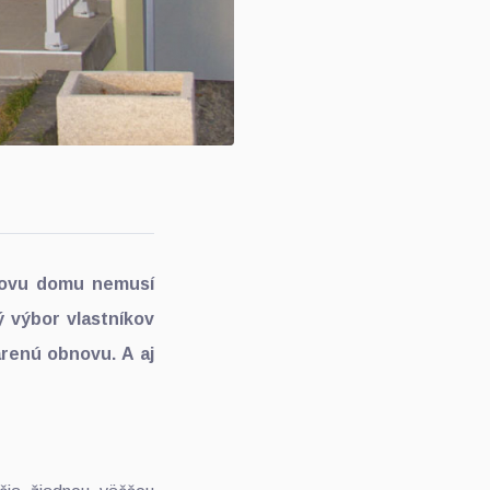
bnovu domu nemusí
 výbor vlastníkov
renú obnovu. A aj