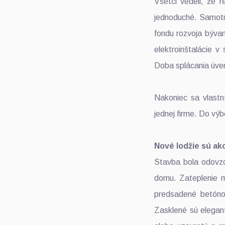
Všetci vedeli, že 
jednoduché. Samotná
fondu rozvoja býva
elektroinštalácie 
Doba splácania úve
Nakoniec sa vlastn
jednej firme. Do výbe
Nové lodžie sú ak
Stavba bola odovzd
domu. Zateplenie m
predsadené betónov
Zasklené sú elegan