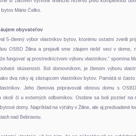
e si zároveň vytvorili finančnú rezervu pred komplexnou ob
v bytov Mário Čelko.
áujem obyvateľov
l 5-členný výbor vlastníkov bytov, ktorému ostatní zverili pr
ávu OSBD Žilina a prejavili sme záujem riešiť veci v dome,
že fungovať aj prostredníctvom výboru vlastníkov,“ spomína M
bohaté skúsenosti. Bol domovníkom, je členom výboru vlastn
 ako dva roky aj zástupcom vlastníkov bytov. Pamätá si často
 vlastníkov. Jeho členovia pripravovali obnovu domu s OSBD
m okolí či u externých odborníkov. Osobne sa boli pozrieť na r
 bytové domy. Napríklad na výťahy v Žiline, ale aj predsadené lo
ciach nad Bebravou.