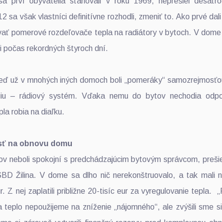
a prví obyvatelia sťahovali v roku 1969, neprešiel desaťro
 sa však vlastníci definitívne rozhodli, zmeniť to. Ako prvé dal
vať pomerové rozdeľovače tepla na radiátory v bytoch. V dome
i počas rekordných štyroch dní.
eď už v mnohých iných domoch boli „pomeráky“ samozrejmosťou,
ógiu – rádiový systém. Vďaka nemu do bytov nechodia odpo
pla robia na diaľku.
dosť na obnovu domu
ov neboli spokojní s predchádzajúcim bytovým správcom, preši
D Žilina. V dome sa dlho nič nerekonštruovalo, a tak mali 
. Z nej zaplatili približne 20-tisíc eur za vyregulovanie tepla.
 teplo nepoužijeme na zníženie „nájomného“, ale zvýšili sme 