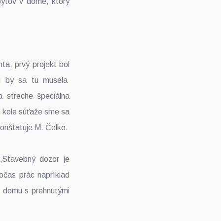
bytov v dome, ktorý
nta, prvý projekt bol
hu by sa tu musela
a streche špeciálna
m kole súťaže sme sa
konštatuje M. Čelko.
„Stavebný dozor je
Počas prác napríklad
u domu s prehnutými