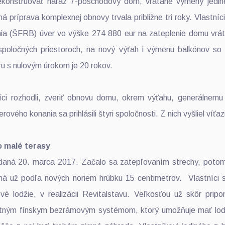
rekonštruovať naraz 7-poschodový dom, vrátane výmeny jedi
 príprava komplexnej obnovy trvala približne tri roky. Vlastníci
nia (ŠFRB) úver vo výške 274 880 eur na zateplenie domu vrát
v spoločných priestoroch, na nový výťah i výmenu balkónov so 
ru s nulovým úrokom je 20 rokov.
íci rozhodli, zveriť obnovu domu, okrem výťahu, generálnemu
rového konania sa prihlásili štyri spoločnosti. Z nich vyšliel víťa
o malé terasy
aná 20. marca 2017. Začalo sa zatepľovaním strechy, potom p
á už podľa nových noriem hrúbku 15 centimetrov. Vlastníci s
é lodžie, v realizácii Revitalstavu. Veľkosťou už skôr pripo
tným fínskym bezrámovým systémom, ktorý umožňuje mať lodž