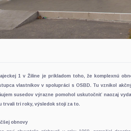
jeckej 1 v Žiline je príkladom toho, že komplexnú o
stupca vlastníkov v spolupráci s OSBD. Tu vznikol akčný
áujem susedov výrazne pomohol uskutočniť naozaj vyda
trvali tri roky, výsledok stojí za to.
äčšej obnovy