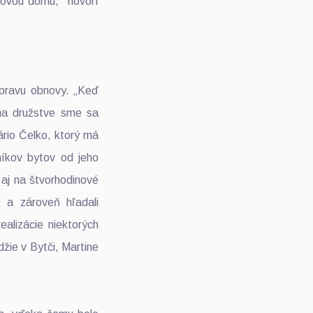
novou domu,“ hovorí
ípravu obnovy. „Keď
 na družstve sme sa
ário Čelko, ktorý má
íkov bytov od jeho
 aj na štvorhodinové
 a zároveň hľadali
ealizácie niektorých
džie v Bytči, Martine