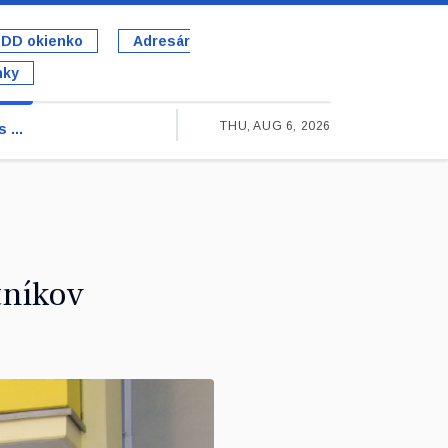
DD okienko
Adresár
nky
THU, AUG 6, 2026
 ...
tníkov