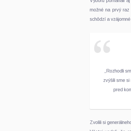
Výboru pomáhali aj
možné na prvý raz 
schôdzí a vzájomné v
„Rozhodli sm
zvýšili sme s
pred kom
Zvolili si generálne