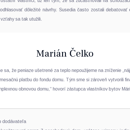
 ostatní vlastníci, už len tým, že sa zúčastňovali na schôdza
odhlasovať dôležité návrhy. Susedia často zostali debatovať 
zťahy sa tak utužili.
Marián Čelko
e sa, že peniaze ušetrené za teplo nepoužijeme na zníženie „ná
i mesačnú platbu do fondu domu. Tým sme si zároveň vytvorili fi
plexnou obnovou domu,“ hovorí zástupca vlastníkov bytov Már
ho dodávateľa