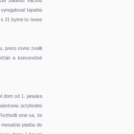
čia žiadnou väčšou
i vyregulovať tepelnú
 s 31 bytmi to tesne
 preto rovno zvolili
čtári a koncoročné
el dom od 1. januára
našetrenú úctyhodnú
 „Rozhodli sme sa, že
si mesačnú platbu do