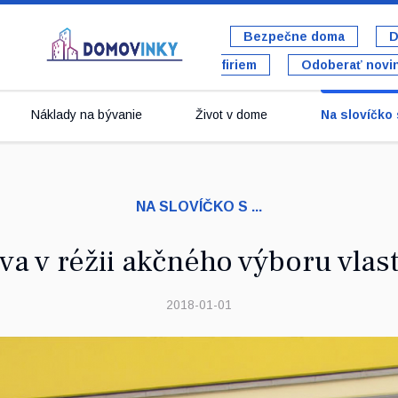
Bezpečne doma
D
firiem
Odoberať novi
Náklady na bývanie
Život v dome
Na slovíčko s
NA SLOVÍČKO S ...
a v réžii akčného výboru vlas
2018-01-01