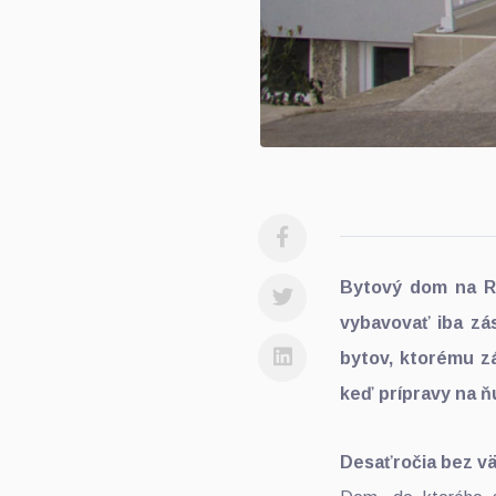
Bytový dom na Ra
vybavovať iba zá
bytov, ktorému z
keď prípravy na ňu 
Desaťročia bez v