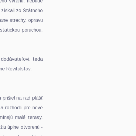
ného výťahu, nebude
 získali zo Štátneho
ane strechy, opravu
statickou poruchou.
 dodávateľovi, teda
zne Revitalstav.
rišiel na rad plášť
a rozhodli pre nové
mínajú malé terasy.
iu úplne otvorenú -