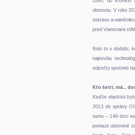
Dom, do ktorého s
obnovou. V roku 2012
sústavu a nainštalo
pred Vianocami stihl
Bolo to v období, k
najnovšiu technol
odpočty spotrieb te
Kto šetrí, má... 
Keďže vlastníci byt
2013 do správy OSB
sumu – 140-tisíc eur
peniaze ušetrené za