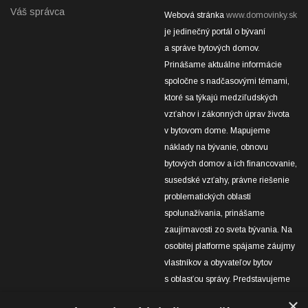
Váš správca
Webová stránka
www.domovinky.sk
je jedinečný portál o bývaní
a správe bytových domov.
Prinášame aktuálne informácie
spoločne s nadčasovými témami,
ktoré sa týkajú medziľudských
vzťahov i zákonných úprav života
v bytovom dome. Mapujeme
náklady na bývanie, obnovu
bytových domov a ich financovanie,
susedské vzťahy, právne riešenie
problematických oblastí
spolunažívania, prinášame
zaujímavosti zo sveta bývania. Na
osobitej platforme spájame záujmy
vlastníkov a obyvateľov bytov
s oblasťou správy. Predstavujeme
úspešné projekty obnov bytových
×