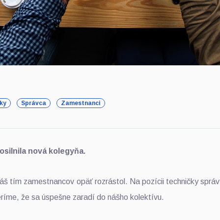
ky
Správca
Zamestnanci
osilnila nová kolegyňa.
áš tím zamestnancov opäť rozrástol. Na pozícii techničky správ
ríme, že sa úspešne zaradí do nášho kolektívu.