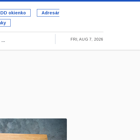
DD okienko
Adresár
nky
FRI, AUG 7, 2026
...