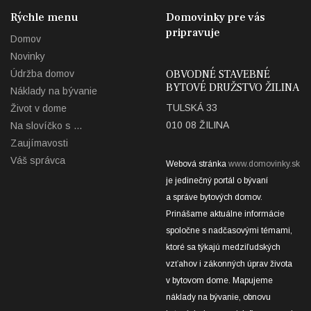
Rýchle menu
Domovinky pre vás
pripravuje
Domov
Novinky
OBVODNÉ STAVEBNÉ
Údržba domov
BYTOVÉ DRUŽSTVO ŽILINA
Náklady na bývanie
TULSKÁ 33
Život v dome
010 08 ŽILINA
Na slovíčko s ...
Zaujímavosti
Váš správca
Webová stránka
www.domovinky.sk
je jedinečný portál o bývaní
a správe bytových domov.
Prinášame aktuálne informácie
spoločne s nadčasovými témami,
ktoré sa týkajú medziľudských
vzťahov i zákonných úprav života
v bytovom dome. Mapujeme
náklady na bývanie, obnovu