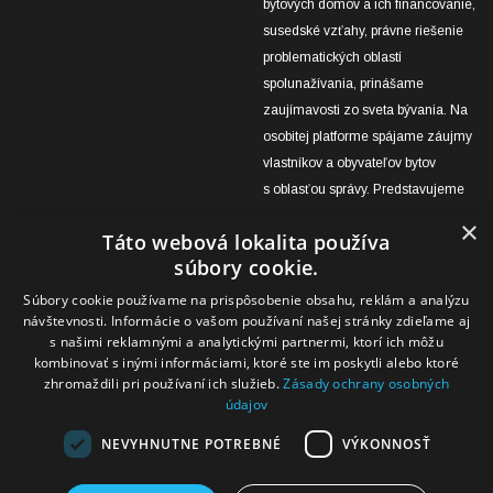
bytových domov a ich financovanie,
susedské vzťahy, právne riešenie
problematických oblastí
spolunažívania, prinášame
zaujímavosti zo sveta bývania. Na
osobitej platforme spájame záujmy
vlastníkov a obyvateľov bytov
s oblasťou správy. Predstavujeme
úspešné projekty obnov bytových
×
Táto webová lokalita používa
domov v správe OSBD Žilina aj
súbory cookie.
výsledky práce zástupcov
vlastníkov a domovníkov, ktoré
Súbory cookie používame na prispôsobenie obsahu, reklám a analýzu
návštevnosti. Informácie o vašom používaní našej stránky zdieľame aj
môžu byť inšpiráciou pre
s našimi reklamnými a analytickými partnermi, ktorí ich môžu
ktorýkoľvek bytový dom na
kombinovať s inými informáciami, ktoré ste im poskytli alebo ktoré
Slovensku.
zhromaždili pri používaní ich služieb.
Zásady ochrany osobných
údajov
NEVYHNUTNE POTREBNÉ
VÝKONNOSŤ