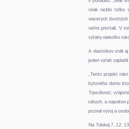
v poriadku. „Mali 
však nežilo toľko 
viacerých životných
veľmi privítali. V 
výťahy niekoľko r
A vlastníkov stáli 
jeden výťah zaplatili
„Tento projekt nám 
bytového domu ktor
Trpezlivosť, vzájomn
rokoch, a napokon p
poznal vývoj a o
Na Tulskej 7, 12, 13