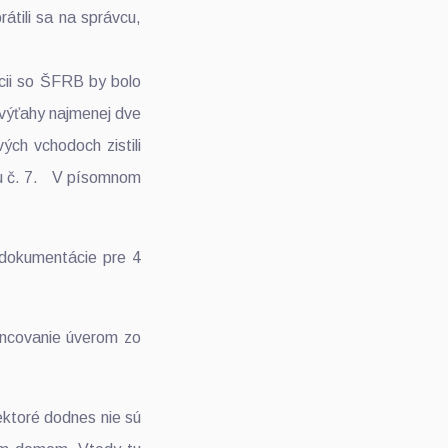
átili sa na správcu,
ácii so ŠFRB by bolo
 výťahy najmenej dve
vých vchodoch zistili
odu č. 7. V písomnom
 dokumentácie pre 4
nancovanie úverom zo
ektoré dodnes nie sú