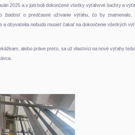
nuári 2025 a v júni boli dokončené všetky výťahové šachty a výť
o žiadosť o predčasné užívanie výťahu, čo by znamenalo,
 a obyvatelia nebudú musieť čakať na dokončenie všetkých výť
.
ážkam, alebo práve preto, sa už vlastníci na nové výťahy tešia.
rávca.