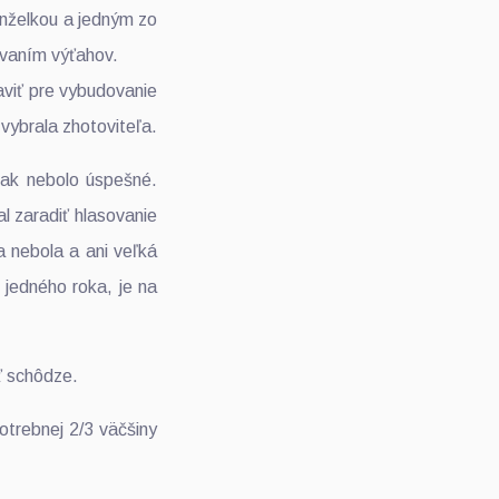
anželkou a jedným zo
udovaním výťahov.
aviť pre vybudovanie
vybrala zhotoviteľa.
šak nebolo úspešné.
l zaradiť hlasovanie
 nebola a ani veľká
 jedného roka, je na
ť schôdze.
otrebnej 2/3 väčšiny