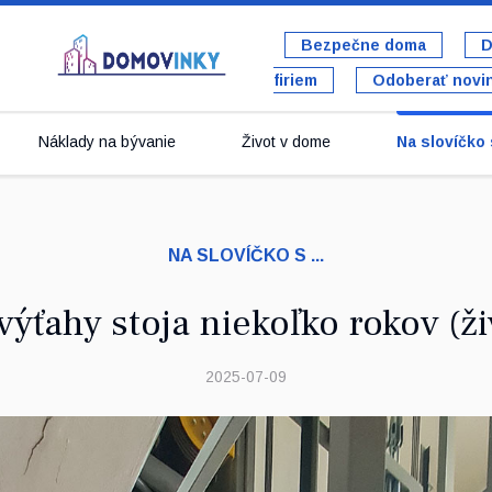
Bezpečne doma
D
firiem
Odoberať novi
Náklady na bývanie
Život v dome
Na slovíčko s
NA SLOVÍČKO S ...
výťahy stoja niekoľko rokov (ži
2025-07-09