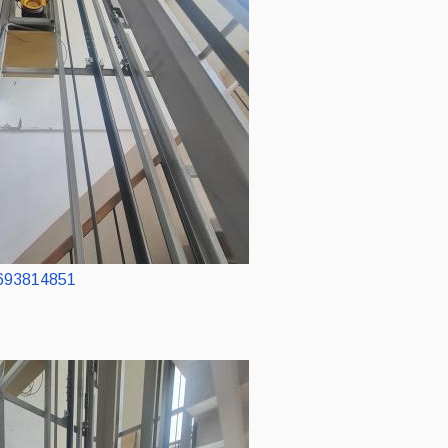
693814851