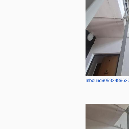
Inbound8058248862