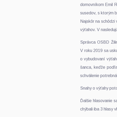
domovníkom Emil Rud
susedov, s ktorým bo
Najskôr na schôdzi 
výťahov. V nasleduj
Správca OSBD Žilin
V roku 2019 sa usku
o vybudovaní výťah
šanca, keďže podľa 
schválenie potrebná
Snahy o výťahy poto
Ďalšie hlasovanie s
chýbali iba 3 hlasy v