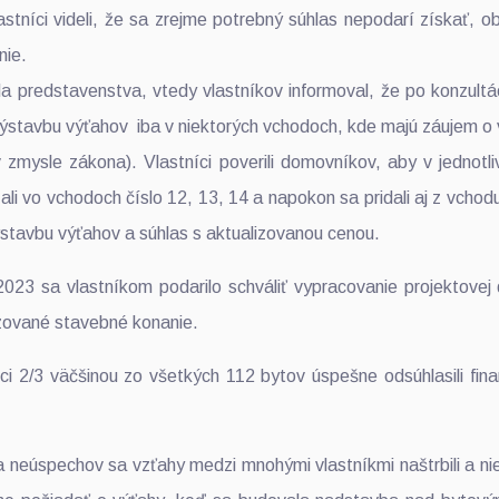
stníci videli, že sa zrejme potrebný súhlas nepodarí získať, obr
nie.
eda predstavenstva, vtedy vlastníkov informoval, že po konzult
ýstavbu výťahov iba v niektorých vchodoch, kde majú záujem o
v zmysle zákona). Vlastníci poverili domovníkov, aby v jednotli
ĺňali vo vchodoch číslo 12, 13, 14 a napokon sa pridali aj z vch
výstavbu výťahov a súhlas s aktualizovanou cenou.
023 sa vlastníkom podarilo schváliť vypracovanie projektovej
izované stavebné konanie.
ci 2/3 väčšinou zo všetkých 112 bytov úspešne odsúhlasili fi
 neúspechov sa vzťahy medzi mnohými vlastníkmi naštrbili a ni