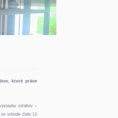
ahov, ktoré práve
o výstavbu výťahov –
 vo vchode číslo 12