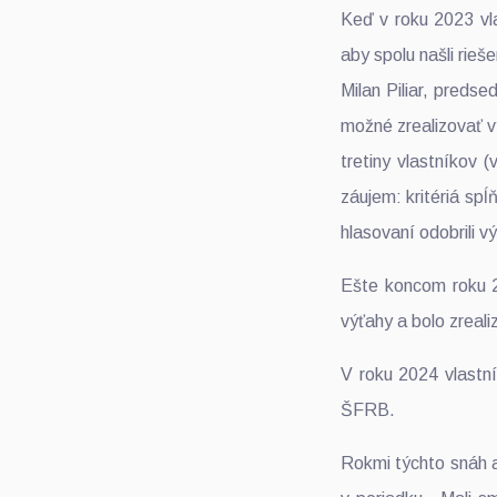
Keď v roku 2023 vla
aby spolu našli rieše
Milan Piliar, preds
možné zrealizovať v
tretiny vlastníkov (
záujem: kritériá sp
hlasovaní odobrili 
Ešte koncom roku 2
výťahy a bolo zreal
V roku 2024 vlastní
ŠFRB.
Rokmi týchto snáh a