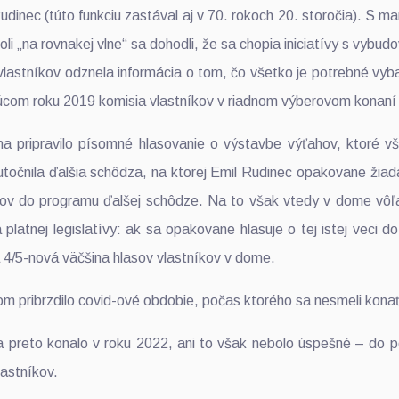
inec (túto funkciu zastával aj v 70. rokoch 20. storočia). S m
li „na rovnakej vlne“ sa dohodli, že sa chopia iniciatívy s vyb
vlastníkov odznela informácia o tom, čo všetko je potrebné vyb
úcom roku 2019 komisia vlastníkov v riadnom výberovom konaní 
a pripravilo písomné hlasovanie o výstavbe výťahov, ktoré v
točnila ďalšia schôdza, na ktorej Emil Rudinec opakovane žiada
ov do programu ďalšej schôdze. Na to však vtedy v dome vôľa
platnej legislatívy: ak sa opakovane hlasuje o tej istej veci do
 4/5-nová väčšina hlasov vlastníkov v dome.
m pribrzdilo covid-ové obdobie, počas ktorého sa nesmeli kona
a preto konalo v roku 2022, ani to však nebolo úspešné – do p
lastníkov.