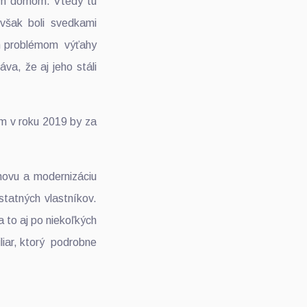
vým domom. Vtedy tu
 však boli svedkami
ným problémom výťahy
va, že aj jeho stáli
ým v roku 2019 by za
bnovu a modernizáciu
tatných vlastníkov.
a to aj po niekoľkých
liar, ktorý podrobne
ojekte.