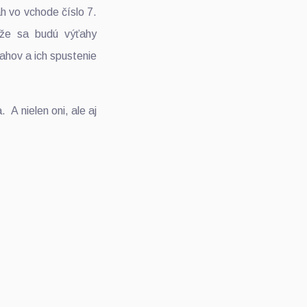
ah vo vchode číslo 7.
 že sa budú výťahy
ahov a ich spustenie
 A nielen oni, ale aj