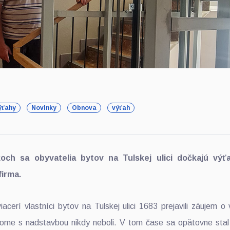
ýťahy
Novinky
Obnova
výťah
ch sa obyvatelia bytov na Tulskej ulici dočkajú výť
firma.
acerí vlastníci bytov na Tulskej ulici 1683 prejavili záujem 
me s nadstavbou nikdy neboli. V tom čase sa opätovne stal