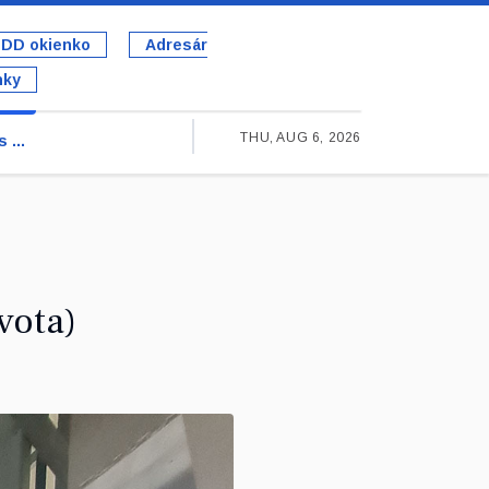
DD okienko
Adresár
nky
THU, AUG 6, 2026
 ...
vota)