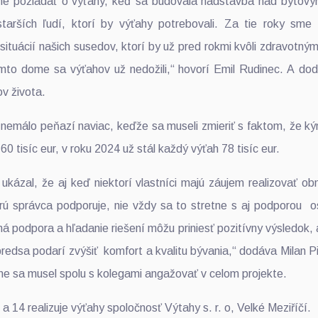
sme požiadať o výťahy, keď sa budovala nadstavba nad byto
starších ľudí, ktorí by výťahy potrebovali. Za tie roky sme
 situácií našich susedov, ktorí by už pred rokmi kvôli zdravot
tomto dome sa výťahov už nedožili,“ hovorí Emil Rudinec. A dodá
okov života.
aj nemálo peňazí naviac, keďže sa museli zmieriť s faktom, že k
 60 tisíc eur, v roku 2024 už stál každý výťah 78 tisíc eur.
ukázal, že aj keď niektorí vlastníci majú záujem realizovať o
ú správca podporuje, nie vždy sa to stretne s aj podporou os
á podpora a hľadanie riešení môžu priniesť pozitívny výsledok, 
redsa podarí zvýšiť komfort a kvalitu bývania,“ dodáva Milan Pi
sobne sa musel spolu s kolegami angažovať v celom pr
 a 14 realizuje výťahy spoločnosť Výtahy s. r. o, Velké Meziříčí.