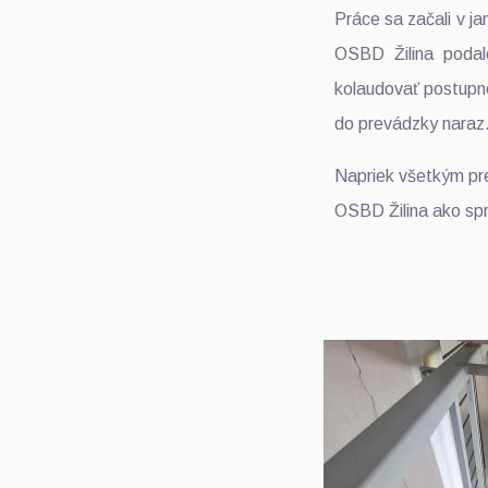
Práce sa začali v ja
OSBD Žilina podal
kolaudovať postupne
do prevádzky naraz
Napriek všetkým prek
OSBD Žilina ako sp