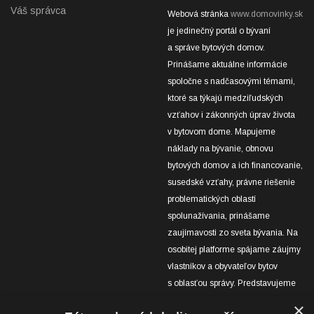
Váš správca
Webová stránka
www.domovinky.sk
je jedinečný portál o bývaní
a správe bytových domov.
Prinášame aktuálne informácie
spoločne s nadčasovými témami,
ktoré sa týkajú medziľudských
vzťahov i zákonných úprav života
v bytovom dome. Mapujeme
náklady na bývanie, obnovu
bytových domov a ich financovanie,
susedské vzťahy, právne riešenie
problematických oblastí
spolunažívania, prinášame
zaujímavosti zo sveta bývania. Na
osobitej platforme spájame záujmy
vlastníkov a obyvateľov bytov
s oblasťou správy. Predstavujeme
úspešné projekty obnov bytových
×