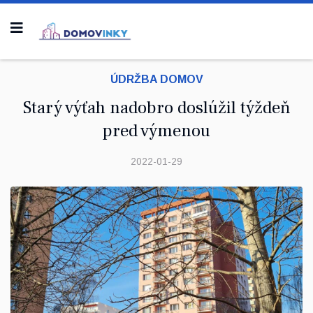
ÚDRŽBA DOMOV
Starý výťah nadobro doslúžil týždeň
pred výmenou
2022-01-29