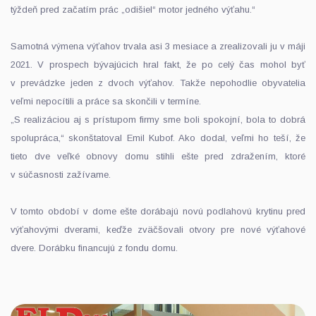
týždeň pred začatím prác „odišiel“ motor jedného výťahu.“
Samotná výmena výťahov trvala asi 3 mesiace a zrealizovali ju v máji
2021. V prospech bývajúcich hral fakt, že po celý čas mohol byť
v prevádzke jeden z dvoch výťahov. Takže nepohodlie obyvatelia
veľmi nepocítili a práce sa skončili v termíne.
„S realizáciou aj s prístupom firmy sme boli spokojní, bola to dobrá
spolupráca,“ skonštatoval Emil Kubof. Ako dodal, veľmi ho teší, že
tieto dve veľké obnovy domu stihli ešte pred zdražením, ktoré
v súčasnosti zažívame.
V tomto období v dome ešte dorábajú novú podlahovú krytinu pred
výťahovými dverami, keďže zväčšovali otvory pre nové výťahové
dvere. Dorábku financujú z fondu domu.