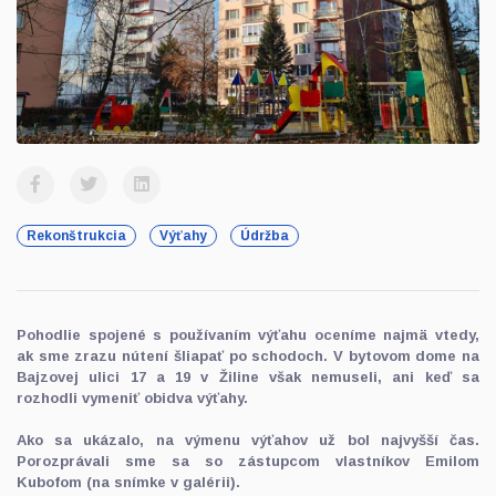
Rekonštrukcia
Výťahy
Údržba
Pohodlie spojené s používaním výťahu oceníme najmä vtedy,
ak sme zrazu nútení šliapať po schodoch. V bytovom dome na
Bajzovej ulici 17 a 19 v Žiline však nemuseli, ani keď sa
rozhodli vymeniť obidva výťahy.
Ako sa ukázalo, na výmenu výťahov už bol najvyšší čas.
Porozprávali sme sa so zástupcom vlastníkov Emilom
Kubofom (na snímke v galérii).