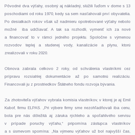
Pôvodné dva výťahy, osobný aj nákladný, slúžili ľuďom v dome s 13
poschodiami od roku 1970, kedy sa sem nasťahovali prví obyvatelia.
Po desiatkach rokov však už nadmieru opotrebované výťahy nebolo
možné iba udržiavať. A tak sa rozhodli, vymeniť ich za nové
a financovať to v rámci jedného projektu. Spoločne s výmenou
rozvodov teplej a studenej vody, kanalizácie a plynu, ktorú
zrealizovali v roku 2020.
Obnova zabrala celkovo 2 roky, od schválenia vlastníkmi cez
prípravu rozsiahlej dokumentácie až po samotnú realizáciu.
Financovali ju z prostriedkov Štátneho fondu rozvoja bývania.
Za zhotoviteľa výťahov vybrala komisia vlastníkov, v ktorej je aj Emil
Kubof, firmu ELPAS. „Pri výbere firmy sme nezohľadňovali iba cenu,
bola pre nás dôležitá aj záruka rýchleho a spoľahlivého servisu
v prípade poruchy výťahu,“ pripomína zástupca vlastníkov
a s úsmevom spomína: „Na výmenu výťahov už bol najvyšší čas,