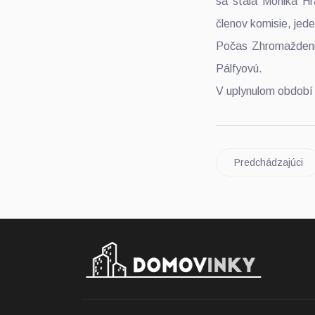
sa stala Monika H
členov komisie, jede
Počas Zhromaždenia 
Pálfyovú.
V uplynulom období 
Predchádzajúci