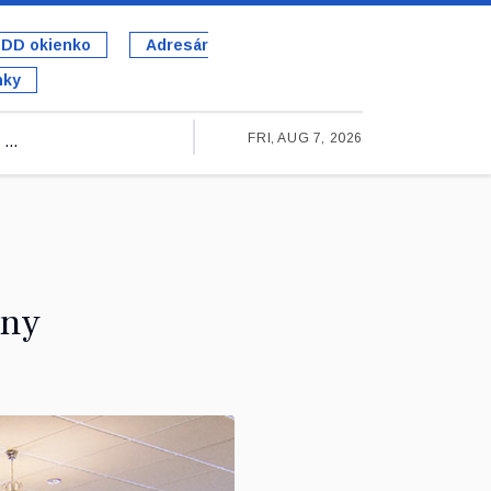
DD okienko
Adresár
nky
FRI, AUG 7, 2026
...
eny