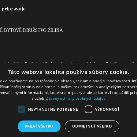
 pripravuje
É BYTOVÉ DRUŽSTVO ŽILINA
ovinky.sk
je jedinečný portál o bývaní a správe bytových domov. Prinášame aktuá
Táto webová lokalita používa súbory cookie.
ahov i zákonných úprav života v bytovom dome. Mapujeme náklady na bývanie, ob
ických oblastí spolunažívania, prinášame zaujímavosti zo sveta bývania. Na osobit
okie používame na prispôsobenie obsahu, reklám a analýzu návštevnosti. In
tavujeme úspešné projekty obnov bytových domov v správe OSBD Žilina aj výsledky 
ívaní našej stránky zdieľame aj s našimi reklamnými a analytickými partnermi
vať s inými informáciami, ktoré ste im poskytli alebo ktoré zhromaždili pri 
ek bytový dom na Slovensku.
služieb.
Zásady ochrany osobných údajov
NEVYHNUTNE POTREBNÉ
VÝKONNOSŤ
PRIJAŤ VŠETKO
ODMIETNUŤ VŠETKO
Created by
Unio Solutions, s. r. o
 bez písomného súhlasu OSBD