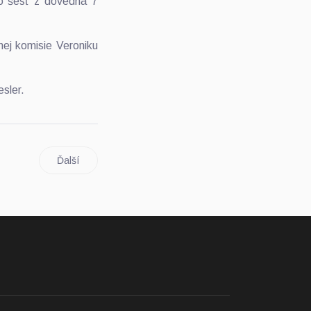
o šesť z dovedna 7
nej komisie Veroniku
esler.
Ďalší