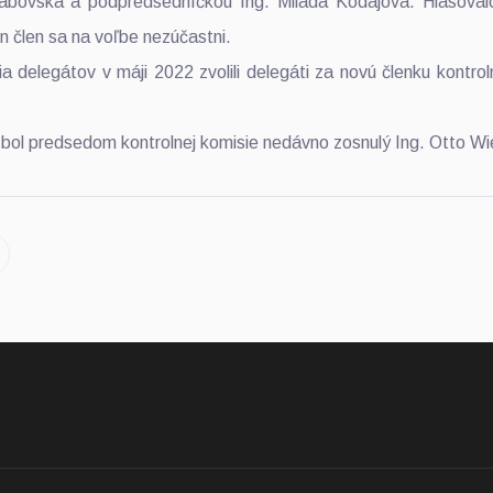
rabovská a podpredsedníčkou Ing. Milada Kodajová. Hlasoval
n člen sa na voľbe nezúčastni.
delegátov v máji 2022 zvolili delegáti za novú členku kontrol
bol predsedom kontrolnej komisie nedávno zosnulý Ing. Otto Wi