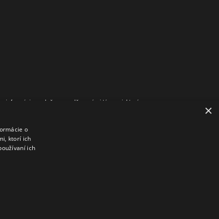
lne informácie spoločne s nadčasovými témami, ktoré sa
×
novu bytových domov a ich financovanie, susedské vzťahy,
ej platforme spájame záujmy vlastníkov a obyvateľov bytov
formácie o
práce zástupcov vlastníkov a domovníkov, ktoré môžu byť
, ktorí ich
používaní ich
.