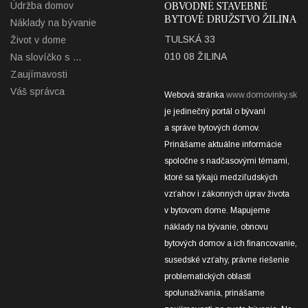
OBVODNÉ STAVEBNÉ
Údržba domov
BYTOVÉ DRUŽSTVO ŽILINA
Náklady na bývanie
TULSKÁ 33
Život v dome
010 08 ŽILINA
Na slovíčko s ...
Zaujímavosti
Váš správca
Webová stránka
www.domovinky.sk
je jedinečný portál o bývaní
a správe bytových domov.
Prinášame aktuálne informácie
spoločne s nadčasovými témami,
ktoré sa týkajú medziľudských
vzťahov i zákonných úprav života
v bytovom dome. Mapujeme
náklady na bývanie, obnovu
bytových domov a ich financovanie,
susedské vzťahy, právne riešenie
problematických oblastí
spolunažívania, prinášame