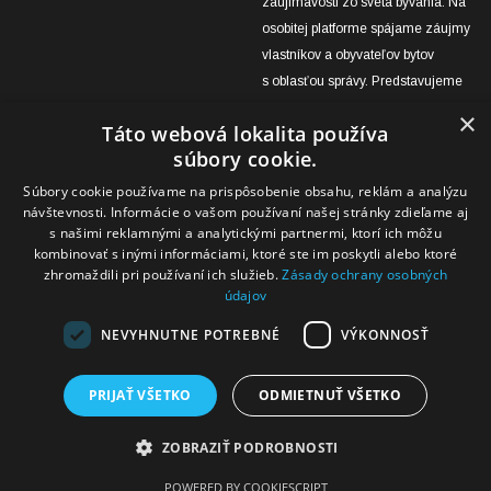
zaujímavosti zo sveta bývania. Na
osobitej platforme spájame záujmy
vlastníkov a obyvateľov bytov
s oblasťou správy. Predstavujeme
úspešné projekty obnov bytových
×
Táto webová lokalita používa
domov v správe OSBD Žilina aj
súbory cookie.
výsledky práce zástupcov
vlastníkov a domovníkov, ktoré
Súbory cookie používame na prispôsobenie obsahu, reklám a analýzu
návštevnosti. Informácie o vašom používaní našej stránky zdieľame aj
môžu byť inšpiráciou pre
s našimi reklamnými a analytickými partnermi, ktorí ich môžu
ktorýkoľvek bytový dom na
kombinovať s inými informáciami, ktoré ste im poskytli alebo ktoré
Slovensku.
zhromaždili pri používaní ich služieb.
Zásady ochrany osobných
údajov
NEVYHNUTNE POTREBNÉ
VÝKONNOSŤ
PRIJAŤ VŠETKO
ODMIETNUŤ VŠETKO
© 2026 Domovinky. Kopírovanie a rozmnožovanie bez
písomného súhlasu OSBD Žilina je zakázané.
ZOBRAZIŤ PODROBNOSTI
Created by
Unio Solutions, s. r. o.
POWERED BY COOKIESCRIPT