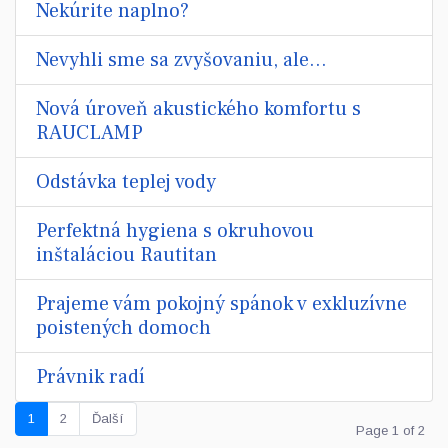
Nekúrite naplno?
Nevyhli sme sa zvyšovaniu, ale...
Nová úroveň akustického komfortu s
RAUCLAMP
Odstávka teplej vody
Perfektná hygiena s okruhovou
inštaláciou Rautitan
Prajeme vám pokojný spánok v exkluzívne
poistených domoch
Právnik radí
1
2
Ďalší
Page 1 of 2