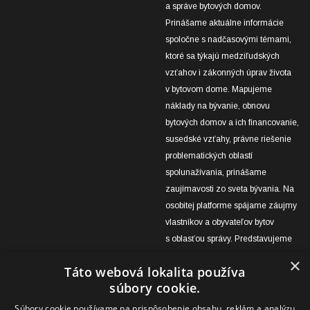
a správe bytových domov.
Prinášame aktuálne informácie
spoločne s nadčasovými témami,
ktoré sa týkajú medziľudských
vzťahov i zákonných úprav života
v bytovom dome. Mapujeme
náklady na bývanie, obnovu
bytových domov a ich financovanie,
susedské vzťahy, právne riešenie
problematických oblastí
spolunažívania, prinášame
zaujímavosti zo sveta bývania. Na
osobitej platforme spájame záujmy
vlastníkov a obyvateľov bytov
s oblasťou správy. Predstavujeme
úspešné projekty obnov bytových
×
Táto webová lokalita používa
domov v správe OSBD Žilina aj
súbory cookie.
výsledky práce zástupcov
vlastníkov a domovníkov, ktoré
Súbory cookie používame na prispôsobenie obsahu, reklám a analýzu