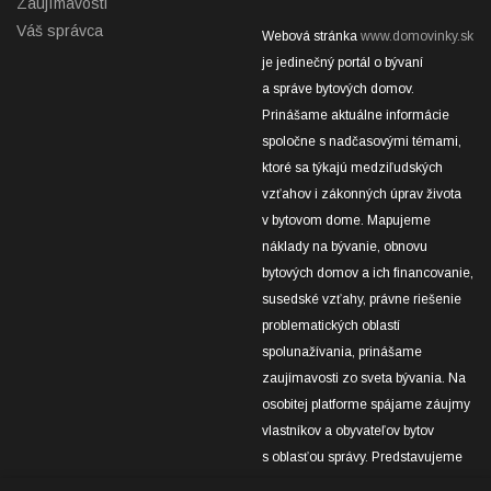
Zaujímavosti
Váš správca
Webová stránka
www.domovinky.sk
je jedinečný portál o bývaní
a správe bytových domov.
Prinášame aktuálne informácie
spoločne s nadčasovými témami,
ktoré sa týkajú medziľudských
vzťahov i zákonných úprav života
v bytovom dome. Mapujeme
náklady na bývanie, obnovu
bytových domov a ich financovanie,
susedské vzťahy, právne riešenie
problematických oblastí
spolunažívania, prinášame
zaujímavosti zo sveta bývania. Na
osobitej platforme spájame záujmy
vlastníkov a obyvateľov bytov
s oblasťou správy. Predstavujeme
úspešné projekty obnov bytových