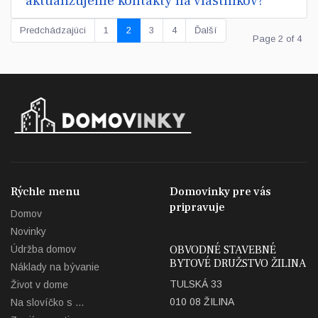
aktualizujeme kontakty na vlastníkov?
Predchádzajúci
1
2
3
4
Ďalší
Page 2 of 4
Rýchle menu
Domovinky pre vás
pripravuje
Domov
Novinky
OBVODNÉ STAVEBNÉ
Údržba domov
BYTOVÉ DRUŽSTVO ŽILINA
Náklady na bývanie
TULSKÁ 33
Život v dome
010 08 ŽILINA
Na slovíčko s ...